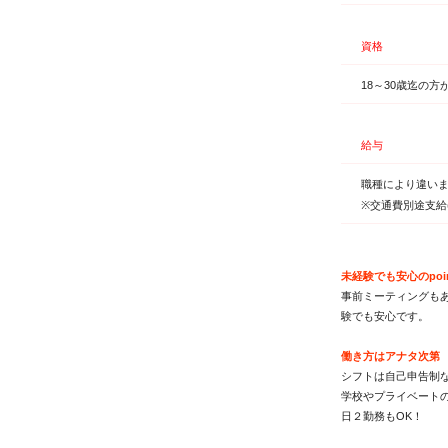
資格
18～30歳迄の
給与
職種により違い
※交通費別途支給
未経験でも安心のpoi
事前ミーティングも
験でも安心です。
働き方はアナタ次第
シフトは自己申告制な
学校やプライベート
日２勤務もOK！